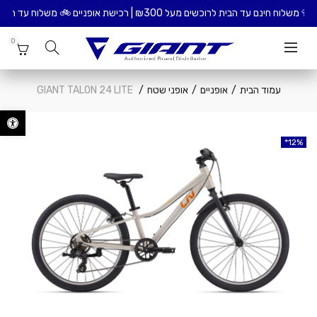
ית לרוכשים מעל ₪300 | רכישת אופניים 🚲 משלוח עד הבית כולל הרכבת האופניים – ₪99
0
עמוד הבית
אופניים
אופני שטח
GIANT TALON 24 LITE
פתח סרגל נ
12%
12%