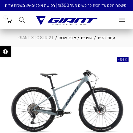
 לרוכשים מעל ₪300 | רכישת אופניים 🚲 משלוח עד הבית כולל הרכבת האופניים – ₪99
0
עמוד הבית
אופניים
אופני שטח
GIANT XTC SLR 2 I
פתח סרגל נ
34%
34%