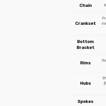
Chain
K
Pr
Crankset
st
Bottom
Bracket
Gi
Rims
Sh
Hubs
[
Spokes