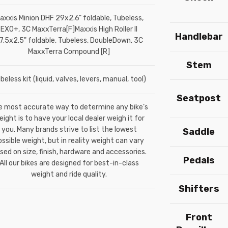
axxis Minion DHF 29x2.6" foldable, Tubeless,
EXO+, 3C MaxxTerra[F]Maxxis High Roller II
Handlebar
7.5x2.5" foldable, Tubeless, DoubleDown, 3C
MaxxTerra Compound [R]
Stem
beless kit (liquid, valves, levers, manual, tool)
Seatpost
e most accurate way to determine any bike’s
eight is to have your local dealer weigh it for
you. Many brands strive to list the lowest
Saddle
ossible weight, but in reality weight can vary
sed on size, finish, hardware and accessories.
Pedals
All our bikes are designed for best-in-class
weight and ride quality.
Shifters
Front