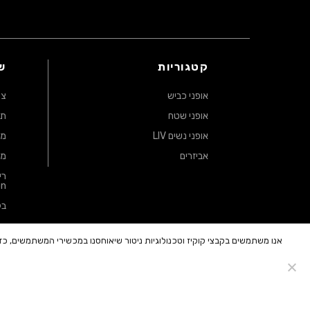
קטגוריות
ש
אופני כביש
צו
אופני שטח
תק
אופני נשים LIV
מד
אביזרים
מד
on
בק
מד
אנו משתמשים בקבצי קוקיז וטכנולוגיות ניטור שיאוחסנו במכשירי המשתמשים, 
* שיעור אחוז ההנחה המוצג באחוזים הינו ביחס למחיר קטלוגי 
הרוכשים באתר ייהנו מהטבת מחיר חבר מ