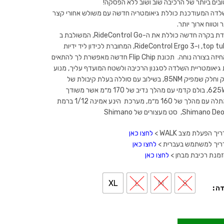
בים ביותר של הרכיבה שוב ושוב ללא הפסקה!
דה המעודכנת כוללת גיאומטריה חדשה עם משולש אחורי קצר
ר וטווח ארוך יותר.
יחידת בקרה חדשה כוללת את ה-RideControl Go, המשולבת ב
top tube, ו-RideControl Ergo 3, המחוברת לכידון ליד ידיות
האחיזה בצורה נוחה. תכונת Flip Chip חדשה מאפשרת לך להתאים
גיאומטריית השלדה לסגנון הרכיבה ולשטח המועדף עליך, מנוע
חזק וחלק שמפיק 85NM, בשילוב עם סוללה בעלת קיבולת של
625Wh, בולם קדמי עם מהלך נדיב של 170 מ״מ אשר משודך
למתלה עם מהלך של 160 מ״מ, מערכת הינע אמינה 1/12 ברמת
יך הפעלת מצב WALK >
לחצו כאן
ריך למשתמש בעברית >
לחצו כאן
מנת רכיבת מבחן >
לחצו כאן
XL
L
M
S
דה