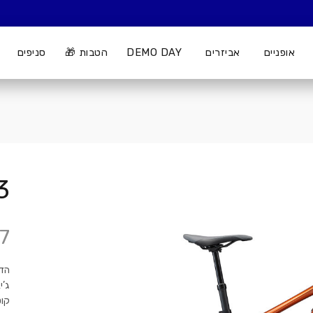
אופניים
אביזרים
DEMO DAY
הטבות 🎁
סניפים
3
7
הדג
ג’י
קוט