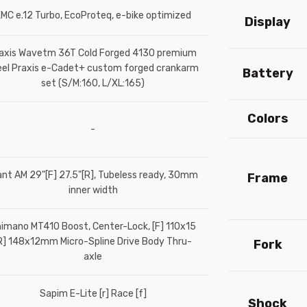
MC e.12 Turbo, EcoProteq, e-bike optimized
Display
axis Wavetm 36T Cold Forged 4130 premium
eel Praxis e-Cadet+ custom forged crankarm
Battery
set (S/M:160, L/XL:165)
Colors
-
ant AM 29"[F] 27.5"[R], Tubeless ready, 30mm
Frame
inner width
imano MT410 Boost, Center-Lock, [F] 110x15
R] 148x12mm Micro-Spline Drive Body Thru-
Fork
axle
Sapim E-Lite [r] Race [f]
Shock