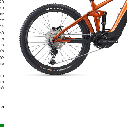
הטו
השל
יות
את 
מדר
מד
להז
מי