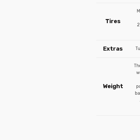
M
Tires
2
Extras
Tu
Th
w
Weight
p
ba