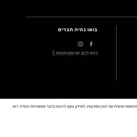
בואו נהיה חברים
כדאי לכם, יש המון הטבות :)
בהתאמה אישית של תוכן ומודעות. למידע נוסף לרבות בדבר אפשרויות הסרה
ראו
חר הנחה. | ** ייתכנו עיכובים במשלוחים בתקופה מורכבת זו.
ופיע במחשבי החברה. ט.ל.ח |
אופני א.א.