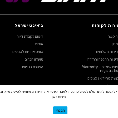
ירות לקוחות
ג’אינט ישראל
ר קשר
רישום לקבלת דיוור
נון
אודות
יניות משלוחים
טופס אחריות לסניפים
יניות החלפה והחזרה
מועדון חברים
רישום אחריות - Warranty
הצהרת נגישות
registrati
שת טרייד אין סניפים
יניות להגנת הפרטיות
כדי לאפשר לאתר שלנו לפעול כהלכה, לעבד ולשפר את חווית המשתמש, לסייע בשיווק ו
פירוט כאן
ועשוי להיות נמוך/גבוה במעט בשל עיגול מספרים, המחיר הקובע הוא המחיר הנקוב לא
ועדון | בכל מקרה של אי התאמה במפרט או במחיר, המפרט והמחיר הקובע הם לפי המ
הבנתי