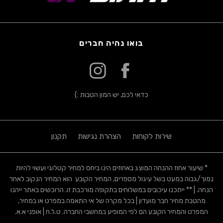
בואו נהיה חברים
כדאי לכם, יש המון הטבות :)
שירות לקוחות
הצהרת נגישות
תקנון
אנו משתמשים בקבצי קוקיז וטכנולוגיות ניטור שיאוחסנו במכשירי המשתמשים,
* שיעור אחוז ההנחה המוצג באחוזים הינו ביחס למחיר קטלוגי ועשוי להיות
כדי לאפשר לאתר שלנו לפעול כהלכה, לעבד ולשפר את חווית המשתמש,
נמוך/גבוה במעט בשל עיגול מספרים, המחיר הקובע הוא המחיר הנקוב לאחר
לסייע בשיווק ובהתאמה אישית של תוכן ומודעות. למידע נוסף לרבות בדבר
הנחה. | ** ייתכנו עיכובים במשלוחים בתקופה מורכבת זו. הרוכשים באתר ייהנו
אפשרויות הסרה
ראו פירוט כאן
מהטבת מחיר חבר מועדון | בכל מקרה של אי התאמה במפרט או במחיר,
המפרט והמחיר הקובע הם לפי המופיע במחשבי החברה. ט.ל.ח |
אופני א.א.
הבנתי
אתר בטוח