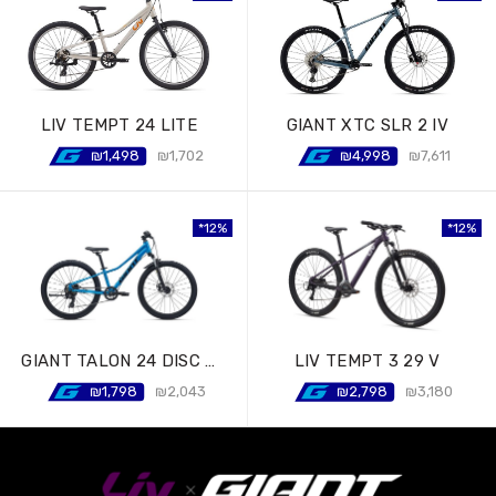
LIV TEMPT 24 LITE
GIANT XTC SLR 2 IV
₪
1,498
₪
1,702
₪
4,998
₪
7,611
12%
12%
12%
12%
GIANT TALON 24 DISC VI
LIV TEMPT 3 29 V
₪
1,798
₪
2,043
₪
2,798
₪
3,180