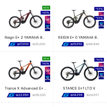
NEW
59%
49%
59%
Reign E+ 2 YAMAHA 85 Nm
REIGN E+ 0 YAMAHA 85 Nm
₪
17,990
₪
35,000
₪
19,990
₪
48,840
NEW
40%
40%
40%
Trance X Advanced E+ Elite 2
STANCE E+1 LTD V
₪
22,980
₪
38,000
₪
14,998
₪
24,997