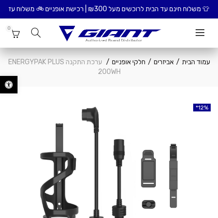
ד הבית לרוכשים מעל ₪300 | רכישת אופניים 🚲 משלוח עד הבית כולל הרכבת האופניים – ₪99
0
עמוד הבית
אביזרים
חלקי אופניים
ערכת התקנה ENERGYPAK PLUS
200WH
פתח סרגל נ
12%
12%