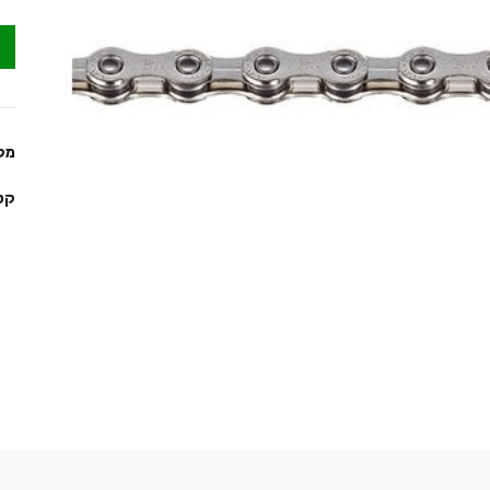
מק
קט