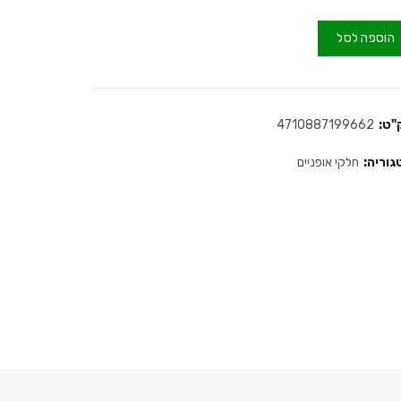
הוספה לסל
"ט:
4710887199662
גוריה:
חלקי אופניים