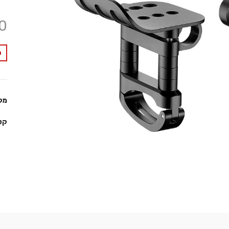
0
מ
מק
קט