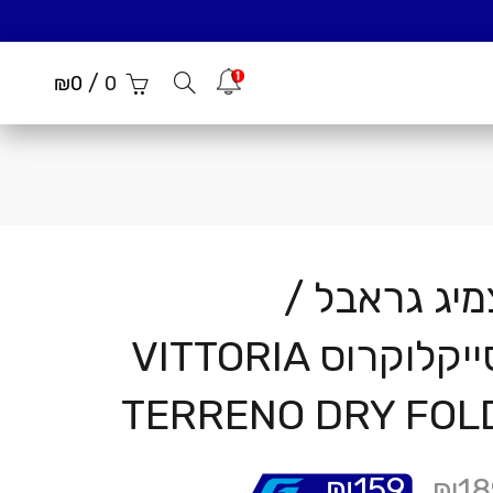
/
הודעות
₪
0
0
מיג גראבל /
סייקלוקרוס VITTORIA
TERRENO DRY FOL
₪
159
₪
18