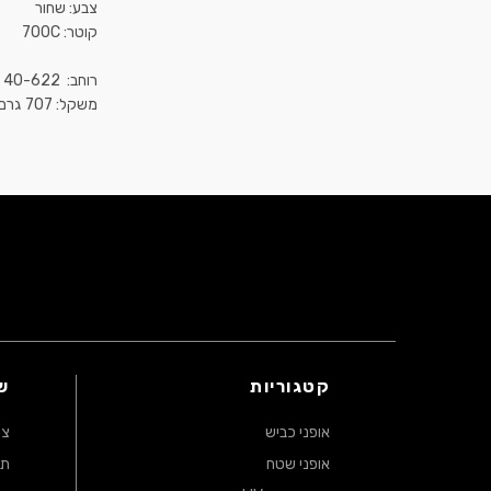
משקל: 707 גרם
קטגוריות
ש
אופני כביש
צו
אופני שטח
תק