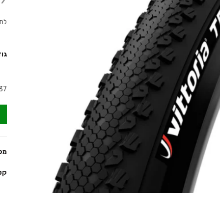
לתנאי
גוד
37
מק
קט