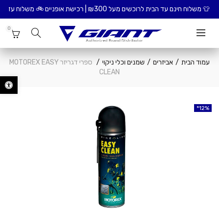
עד הבית לרוכשים מעל ₪300 | רכישת אופניים 🚲 משלוח עד הבית כולל הרכבת האופניים – ₪99
0
עמוד הבית
אביזרים
שמנים וכלי ניקוי
ספרי דגריזר MOTOREX EASY
CLEAN
פתח סרגל נ
12%
12%