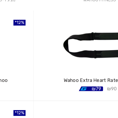
12%
12%
12%
Wahoo Extra Heart Rate
מעמד גלגל קדמי ל
₪
79
₪
90
12%
12%
12%