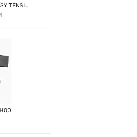
קליטים לפדלים SPEEDPLAY EASY TENSION (העתק)
4
ספק כוח למוצרי