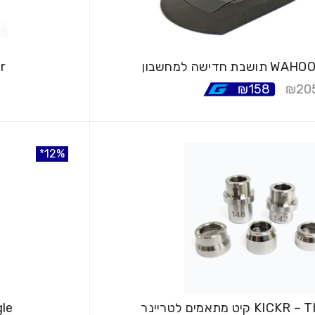
 WAHOO ELEMENT
r
₪
158
₪
20
12%
12%
12%
KICKR – Thru Axle K
דונ