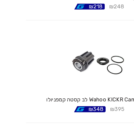
₪
218
₪
248
₪
348
₪
395