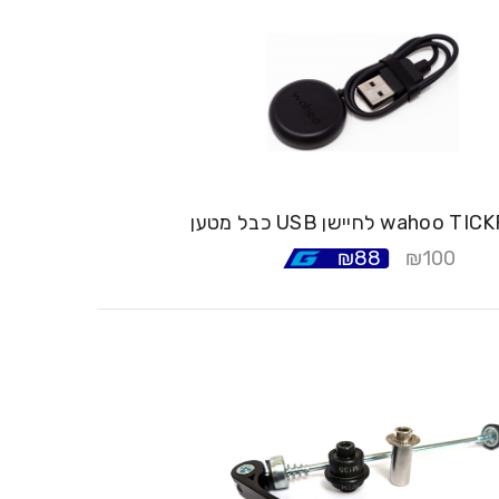
US לחיישן wahoo TICKR FIT
₪
88
₪
100