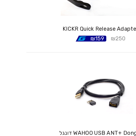
KICKR Quick Release Adapte
₪
159
₪
250
גל WAHOO USB ANT+ Dongle