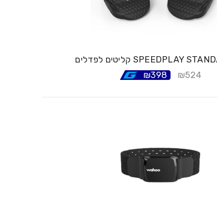
₪
398
₪
524