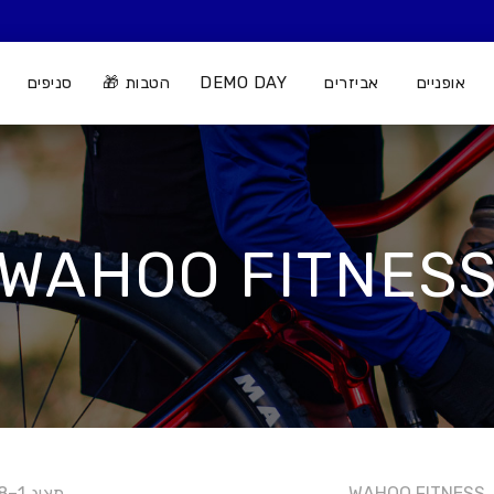
אופניים
אביזרים
DEMO DAY
הטבות 🎁
סניפים
WAHOO FITNES
WAHOO FITNESS
מציג 1–28 מתוך 38 תוצאות