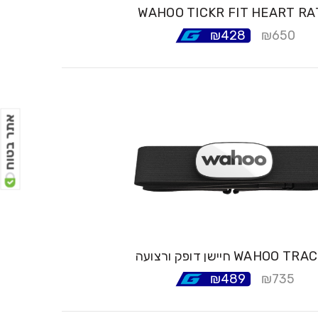
WAHOO TICKR FIT HEART RA
₪
428
₪
650
אתר בטוח
 דופק ורצועה WAHOO TRACKR
₪
489
₪
735