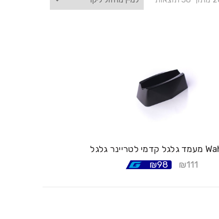
טריינר גלגל Wahoo
₪
98
₪
111