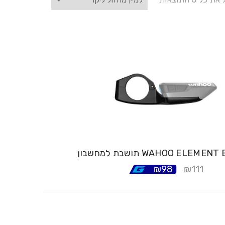
₪
98
₪
111