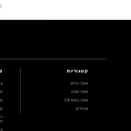
5
קטגוריות
ש
אופני כביש
צו
אופני שטח
תק
אופני נשים LIV
מד
אביזרים
מד
on
בק