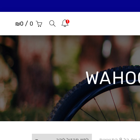
/
הודעות
₪
0
0
 כל 8 התוצאות