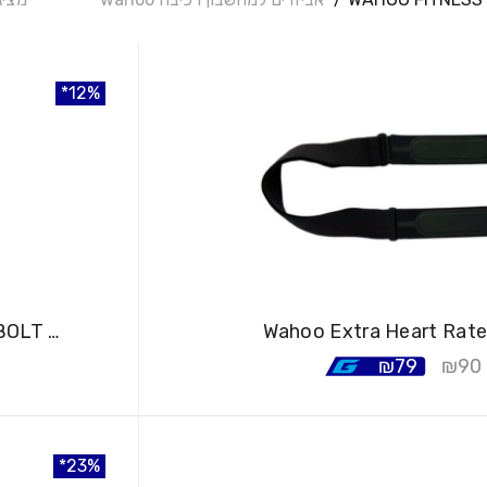
12%
12%
Wahoo Extra Heart Rate
תושבת למחשבון WAHOO ELEMENT BOLT AERO
₪
79
₪
90
23%
23%