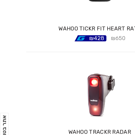
WAHOO TICKR FIT HEART RA
₪
428
₪
650
אתר בטוח
WAHOO TRACKR RADAR