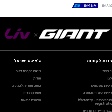
₪
489
₪
73
ירות לקוחות
ג’אינט ישראל
ר קשר
רישום לקבלת דיוור
נון
אודות
יניות משלוחים
טופס אחריות לסניפים
יניות החלפה והחזרה
מועדון חברים
רישום אחריות - Warranty
הצהרת נגישות
registrati
שת טרייד אין סניפים