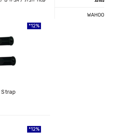
מותג
WAHOO
12%
12%
 Strap
12%
12%